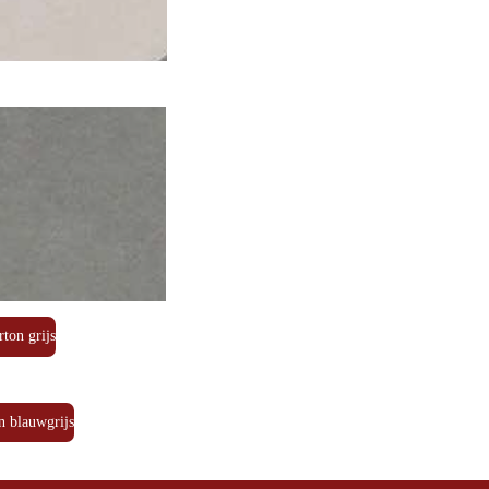
rton grijs
n blauwgrijs