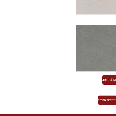
archiefka
archiefkarto