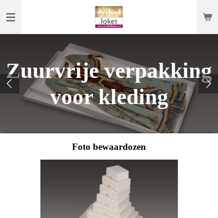
Ga
direct
naar
de
hoofdinhoud
Zuurvrije verpakking
voor kleding
Foto bewaardozen