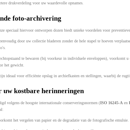
betere drukverdeling voor uw waardevolle opnames.
nde foto-archivering
onze speciaal hiervoor ontworpen dozen biedt unieke voordelen voor preventiev
envoudig door uw collectie bladeren zonder de hele stapel te hoeven verplaats
o's.
echtopstaand te bewaren (bij voorkeur in individuele enveloppen), voorkomt u da
or het gewicht.
jn ideaal voor efficiënte opslag in archiefkasten en stellingen, waarbij de rugtit
 uw kostbare herinneringen
digd volgens de hoogste internationale conserveringsnormen (
ISO 16245-A
en
al:
rkomt het vergelen van papier en de degradatie van de fotografische emulsie.