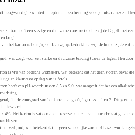
t hoogwaardige kwaliteit en optimale bescherming voor je fotoarchieven. Hier
s karton heeft een stevige en duurzame constructie dankzij de E-golf met een
 en buigen.
van het karton is lichtgrijs of blauwgrijs bedrukt, terwijl de binnenzijde wit i
ijmd, wat zorgt voor een sterke en duurzame binding tussen de lagen. Hierdoor bli
ton is vrij van optische witmakers, wat betekent dat het geen stoffen bevat die
urige en kleurvaste opslag van je foto's.
ton heeft een pH-waarde tussen 8,5 en 9,0, wat aangeeft dat het een alkalische 
roudering.
etal, dat de zuurgraad van het karton aangeeft, ligt tussen 1 en 2. Dit geeft aa
rden bewaard.
> 4%: Het karton bevat een alkali reserve met een calciumcarbonaat gehalte v
toarchieven.
traal verlijmd, wat betekent dat er geen schadelijke zuren of basen worden gebr
 van je foto's.