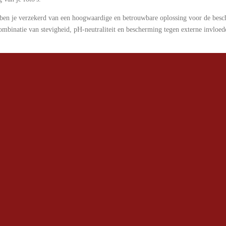
ben je verzekerd van een hoogwaardige en betrouwbare oplossing voor de besc
ombinatie van stevigheid, pH-neutraliteit en bescherming tegen externe invloed