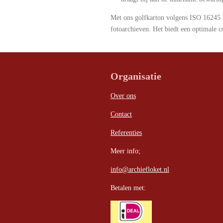
Met ons golfkarton volgens ISO 16245 
fotoarchieven. Het biedt een optimale c
Organisatie
Over ons
Contact
Referenties
Meer info;
info@archiefloket.nl
Betalen met: