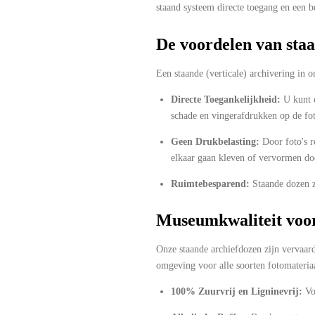
staand systeem directe toegang en een 
De voordelen van staa
Een staande (verticale) archivering in 
Directe Toegankelijkheid:
U kunt e
schade en vingerafdrukken op de fot
Geen Drukbelasting:
Door foto's r
elkaar gaan kleven of vervormen do
Ruimtebesparend:
Staande dozen zi
Museumkwaliteit voor
Onze staande archiefdozen zijn vervaar
omgeving voor alle soorten fotomateria
100% Zuurvrij en Ligninevrij:
Voo