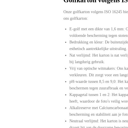
Onze golfkarton volgens ISO 16245 bied
ons golfkarton:
E-golf met een dikte van 1,6 mm: On
voldoende bescherming tegen stoten
Bedrukking en kleur: De buitenzijde 
esthetisch aantrekkelijke uitstraling.
Nat verlijmd: Het karton is nat verl
bij langdurig gebruik.
Vrij van optische witmakers: Ons kar
verkleuren. Dit zorgt voor een langd
pH-waarde tussen 8,5 en 9,0: Het kar
beschermen tegen zuurafbraak en ve
Kappagetal tussen 1 en 2: Het kappag
heeft, waardoor de foto's veilig wo
Alkalireserve met Calciumcarbonaat 
bescherming en stabiliteit aan je fo
Neutraal verlijmd: Het karton is neu
draagt bij aan de duurzame bewaring