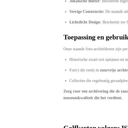
Alkalische Buffer:
Beschermt tegen
Stevige Constructie:
De staande uit
Lichtdicht Design:
Beschermt uw fo
Toepassing en gebruik
Onze staande foto-archiefdozen zijn per
Historische zwart-wit opnames en m
Foto's die reeds in
zuurvrije archi
Collecties die regelmatig geraadpl
Zorg voor een archivering die de tand
museumkwaliteit die het verdient.
Golfkarton volgens I