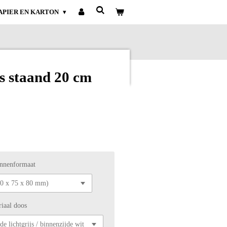
APIER EN KARTON
s staand 20 cm
innenformaat
iaal doos