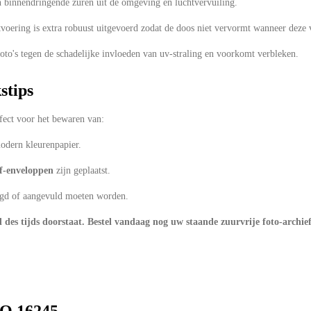
 binnendringende zuren uit de omgeving en luchtvervuiling.
voering is extra robuust uitgevoerd zodat de doos niet vervormt wanneer deze v
to's tegen de schadelijke invloeden van uv-straling en voorkomt verbleken.
stips
fect voor het bewaren van:
odern kleurenpapier.
ef-enveloppen
zijn geplaatst.
eegd of aangevuld moeten worden.
 des tijds doorstaat. Bestel vandaag nog uw staande zuurvrije foto-archief
SO 16245