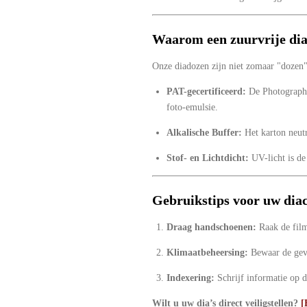
Waarom een zuurvrije dia
Onze diadozen zijn niet zomaar "dozen",
PAT-gecertificeerd:
De Photographic
foto-emulsie.
Alkalische Buffer:
Het karton neutr
Stof- en Lichtdicht:
UV-licht is de 
Gebruikstips voor uw diac
Draag handschoenen:
Raak de film
Klimaatbeheersing:
Bewaar de gevu
Indexering:
Schrijf informatie op d
Wilt u uw dia’s direct veiligstellen?
[