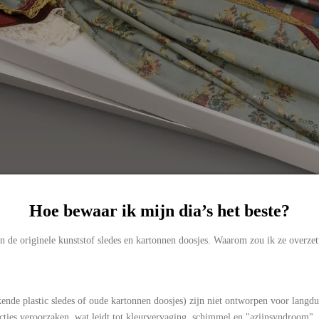
Hoe bewaar ik mijn dia’s het beste?
 in de originele kunststof sledes en kartonnen doosjes. Waarom zou ik ze overze
ende plastic sledes of oude kartonnen doosjes) zijn niet ontworpen voor langd
ties veroorzaken, wat leidt tot kleurvervaging, schimmel en "azijnsyndroom"