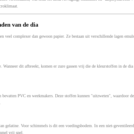
icroklimaat.
nden van de dia
ien veel complexer dan gewoon papier. Ze bestaan uit verschillende lagen emuls
. Wanneer dit afbreekt, komen er zure gassen vrij die de kleurstoffen in de dia 
zen bevatten PVC en weekmakers. Deze stoffen kunnen "uitzweten", waardoor de 
.
an gelatine. Voor schimmels is dit een voedingsbodem. In een niet-geventileer
mel vrij spel.