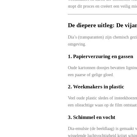
stopt dit proces en creëert een veilig m
De diepere uitleg: De vija
Dia’s (transparanten) zijn chemisch gez
omgeving.
1. Papierverzuring en gassen
Oude kartonnen doosjes bevatten lignine
een paarse of gelige gloed.
2. Weekmakers in plastic
Veel oude plastic sledes of insteekhoe
een olieachtige waas op de film ontstaat
3. Schimmel en vocht
Dia-emulsie (de beeldlaag) is gemaakt v
wisselende luchtvochtigheid krijgt schim