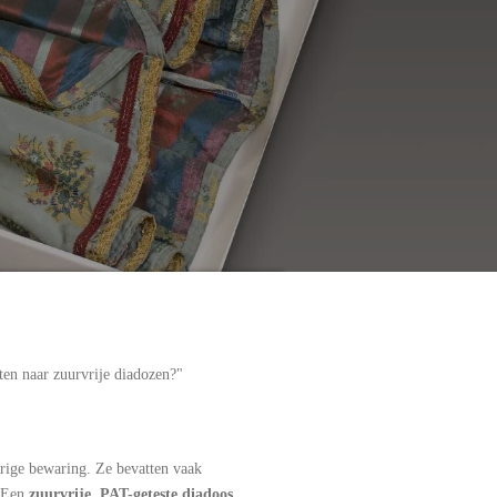
tten naar zuurvrije diadozen?"
urige bewaring. Ze bevatten vaak
. Een
zuurvrije, PAT-geteste diadoos