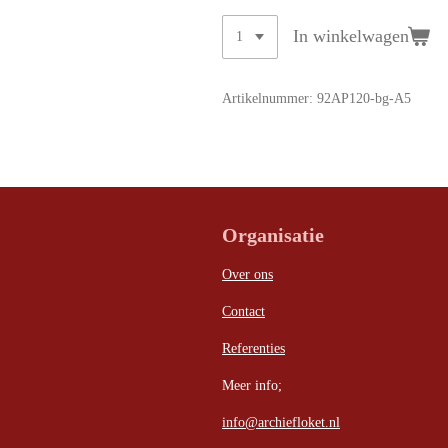
In winkelwagen
Artikelnummer:
92AP120-bg-A5
Organisatie
Over ons
Contact
Referenties
Meer info;
info@archiefloket.nl