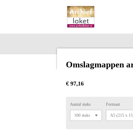
Ga
direct
naar
de
hoofdinhoud
Omslagmappen arc
€ 97,16
Aantal stuks
Formaat