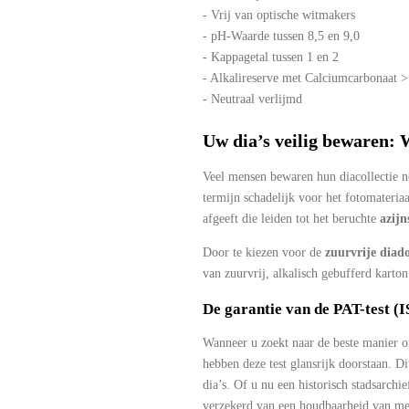
- Vrij van optische witmakers
- pH-Waarde tussen 8,5 en 9,0
- Kappagetal tussen 1 en 2
- Alkalireserve met Calciumcarbonaat 
- Neutraal verlijmd
Uw dia’s veilig bewaren: 
Veel mensen bewaren hun diacollectie nog
termijn schadelijk voor het fotomateria
afgeeft die leiden tot het beruchte
azij
Door te kiezen voor de
zuurvrije diad
van zuurvrij, alkalisch gebufferd karton
De garantie van de PAT-test (
Wanneer u zoekt naar de beste manier
hebben deze test glansrijk doorstaan. D
dia’s. Of u nu een historisch stadsarchi
verzekerd van een houdbaarheid van mee