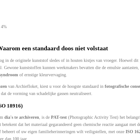
> 4%
Waarom een standaard doos niet volstaat
 in de originele kunststof sledes of in houten kistjes van vroeger. Hoewel dit p
al. Gewone kunststoffen kunnen weekmakers bevatten die de emulsie aantasten, t
nsyndroom
of ernstige kleurvervaging.
ozen
van Archiefloket, kiest u voor de hoogste standaard in
fotografische cons
 dat de vorming van schadelijke gassen neutraliseert.
ISO 18916)
 om
dia's te archiveren
, is de
PAT-test
(Photographic Activity Test) het belangr
it betekent dat het materiaal gegarandeerd geen chemische reactie aangaat met d
ef beheert of uw eigen familieherinneringen wilt veiligstellen, met onze
ISO 162
r dan 100 jaar.