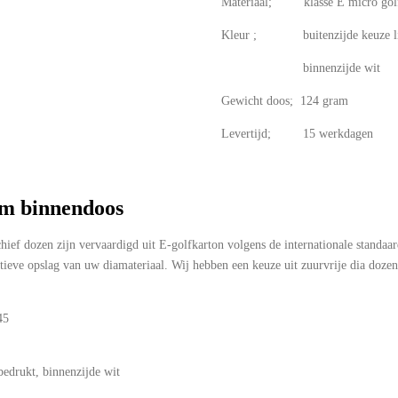
Materiaal; klasse E micro gol
Kleur ; buitenzijde keuze lich
binnenzijde wit
Gewicht doos; 124 gram
Levertijd; 15 werkdagen
mm binnendoos
chief dozen zijn vervaardigd uit E-golfkarton volgens de internationale standa
tieve opslag van uw diamateriaal. Wij hebben een keuze uit zuurvrije dia doze
45
 bedrukt, binnenzijde wit