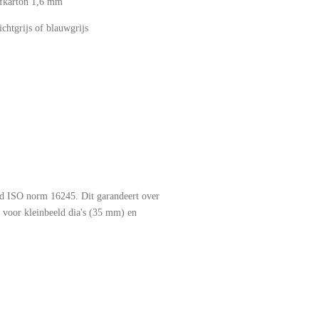
fkarton 1,6 mm
tgrijs of blauwgrijs
ard ISO norm 16245. Dit garandeert over
n voor kleinbeeld dia's (35 mm) en