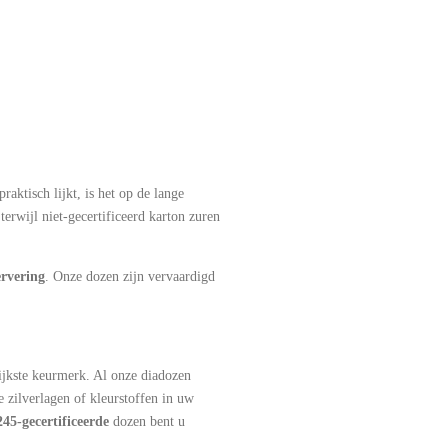
raktisch lijkt, is het op de lange
erwijl niet-gecertificeerd karton zuren
ervering
. Onze dozen zijn vervaardigd
ijkste keurmerk. Al onze diadozen
e zilverlagen of kleurstoffen in uw
45-gecertificeerde
dozen bent u