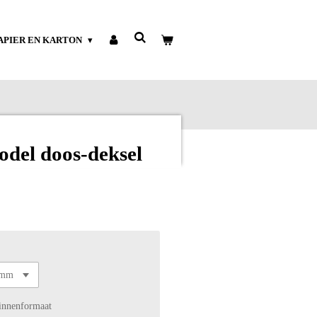
APIER EN KARTON
odel doos-deksel
binnenformaat