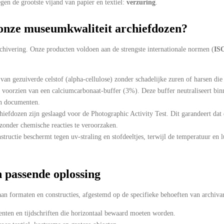
en de grootste vijand van papier en textiel:
verzuring
.
onze museumkwaliteit archiefdozen?
rchivering. Onze producten voldoen aan de strengste internationale normen (
IS
an gezuiverde celstof (alpha-cellulose) zonder schadelijke zuren of harsen die
voorzien van een calciumcarbonaat-buffer (3%). Deze buffer neutraliseert bi
en documenten.
iefdozen zijn geslaagd voor de Photographic Activity Test. Dit garandeert dat 
 zonder chemische reacties te veroorzaken.
structie beschermt tegen uv-straling en stofdeeltjes, terwijl de temperatuur en
n passende oplossing
an formaten en constructies, afgestemd op de specifieke behoeften van archivar
nten en tijdschriften die horizontaal bewaard moeten worden.