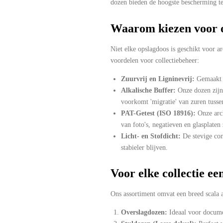
dozen bieden de hoogste bescherming teg
Waarom kiezen voor 
Niet elke opslagdoos is geschikt voor a
voordelen voor collectiebeheer:
Zuurvrij en Ligninevrij:
Gemaakt v
Alkalische Buffer:
Onze dozen zijn 
voorkomt 'migratie' van zuren tuss
PAT-Getest (ISO 18916):
Onze arch
van foto's, negatieven en glasplaten
Licht- en Stofdicht:
De stevige con
stabieler blijven.
Voor elke collectie ee
Ons assortiment omvat een breed scala a
Overslagdozen:
Ideaal voor docume