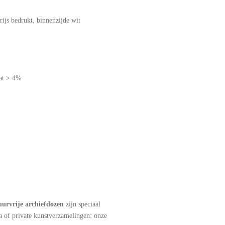
grijs bedrukt, binnenzijde wit
aat > 4%
uurvrije archiefdozen
zijn speciaal
a of private kunstverzamelingen: onze