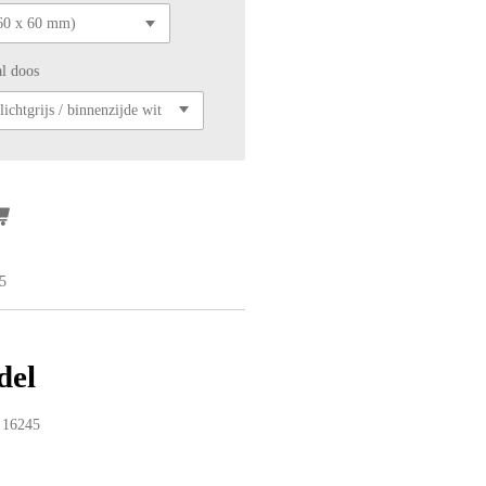
al doos
5
del
O 16245