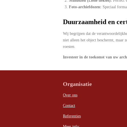
Stuldozen (Losse deksel):
Perfect v
Foto-archiefdozen:
Speciaal formaat
Duurzaamheid en cert
Wij begrijpen dat de verantwoordelijkh
niet alleen het object beschermt, maar
roesten.
Investeer in de toekomst van uw archi
Organisatie
Over ons
Contact
Referenties
Meer info;