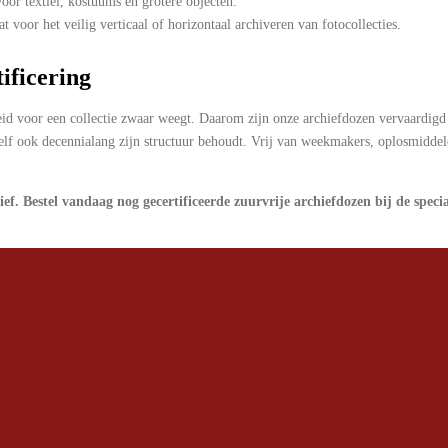
oor textiel, kostuums en grotere objecten.
 voor het veilig verticaal of horizontaal archiveren van fotocollecties.
ificering
eid voor een collectie zwaar weegt. Daarom zijn onze archiefdozen vervaardigd 
 zelf ook decennialang zijn structuur behoudt. Vrij van weekmakers, oplosmidde
ef. Bestel vandaag nog gecertificeerde zuurvrije archiefdozen bij de specia