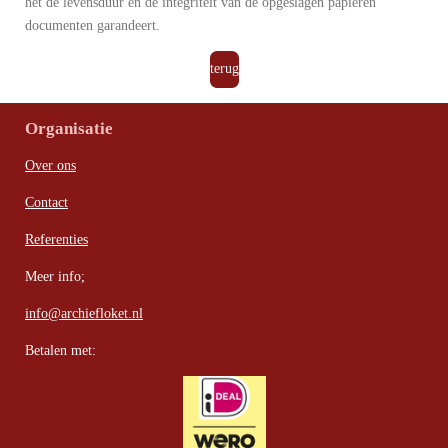
het de levensduur en de integriteit van de opgeslagen papieren
documenten garandeert.
terug
Organisatie
Over ons
Contact
Referenties
Meer info;
info@archiefloket.nl
Betalen met: